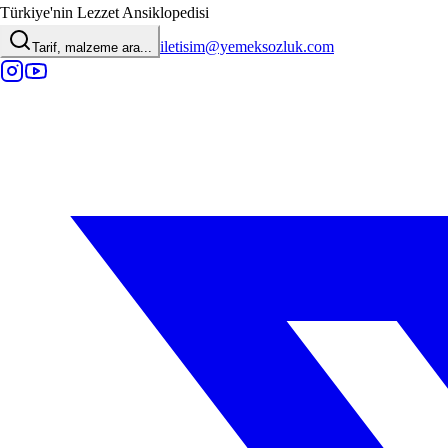
Türkiye'nin Lezzet Ansiklopedisi
iletisim@yemeksozluk.com
Tarif, malzeme ara...