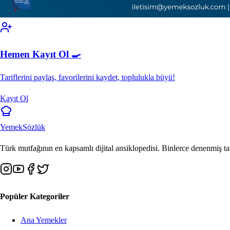
Hemen Kayıt Ol 🍳
Tariflerini paylaş, favorilerini kaydet, toplulukla büyü!
Kayıt Ol
Yemek
Sözlük
Türk mutfağının en kapsamlı dijital ansiklopedisi. Binlerce denenmiş tar
Popüler Kategoriler
Ana Yemekler