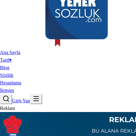
Ana Sayfa
Tarif
▾
Blog
Sözlük
Hesaplama
İletişim
Giriş Yap
Reklam