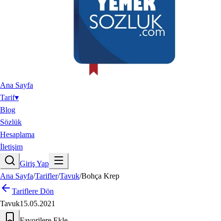
Ana Sayfa
Tarif
▾
Blog
Sözlük
Hesaplama
İletişim
Giriş Yap
Ana Sayfa
/
Tarifler
/
Tavuk
/
Bohça Krep
Tariflere Dön
Tavuk
15.05.2021
Favorilere Ekle