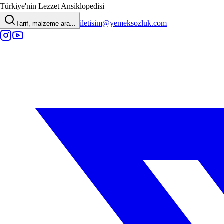
Türkiye'nin Lezzet Ansiklopedisi
iletisim@yemeksozluk.com
Tarif, malzeme ara...