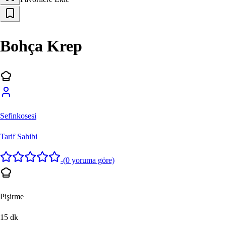
Bohça Krep
Sefinkosesi
Tarif Sahibi
-
(
0
yoruma göre)
Pişirme
15
dk