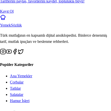
Tariflerini paylaş, favorilerini kaydet, toplulukla büyü!
Kayıt Ol
Yemek
Sözlük
Türk mutfağının en kapsamlı dijital ansiklopedisi. Binlerce denenmiş
tarif, mutfak ipuçları ve beslenme rehberleri.
Popüler Kategoriler
Ana Yemekler
Çorbalar
Tatlılar
Salatalar
Hamur İşleri