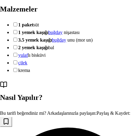
Malzemeler
1 paket
süt
1 yemek kaşığı
buğday
nişastası
3.5 yemek kaşığı
buğday
unu (mor un)
2 yemek kaşığı
bal
yulaf
lı bisküvi
çilek
krema
Nasıl Yapılır?
Bu tarifi beğendiniz mi? Arkadaşlarınızla paylaşın:
Paylaş & Kaydet: