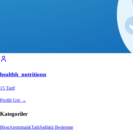
healthh_nutritionn
15
Tarif
Profili Gör →
Kategoriler
Blog
Atıştırmalık
Tatlı
Sağlıklı Beslenme