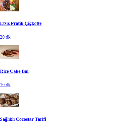
Etsiz Pratik Çiğköfte
20
dk
Rice Cake Bar
10
dk
Sağlıklı Cocostar Tarifi