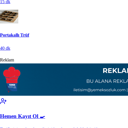
15
dk
Portakallı Trüf
40
dk
Reklam
Hemen Kayıt Ol 🍳