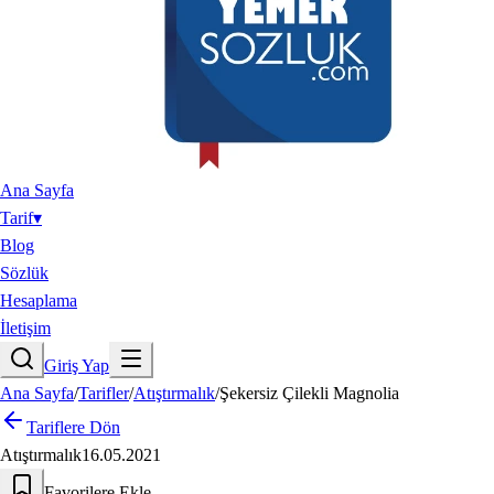
Ana Sayfa
Tarif
▾
Blog
Sözlük
Hesaplama
İletişim
Giriş Yap
Ana Sayfa
/
Tarifler
/
Atıştırmalık
/
Şekersiz Çilekli Magnolia
Tariflere Dön
Atıştırmalık
16.05.2021
Favorilere Ekle