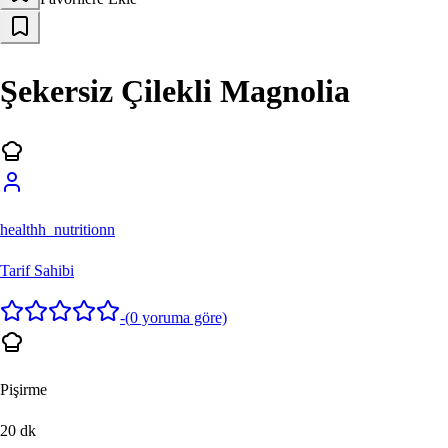
Şekersiz Çilekli Magnolia
healthh_nutritionn
Tarif Sahibi
-
(
0
yoruma göre)
Pişirme
20
dk