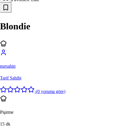
Blondie
nursahin
Tarif Sahibi
-
(
0
yoruma göre)
Pişirme
15
dk