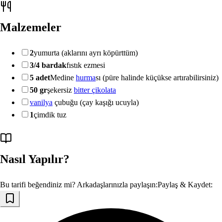
Malzemeler
2
yumurta (aklarını ayrı köpürttüm)
3/4 bardak
fıstık ezmesi
5 adet
Medine
hurma
sı (püre halinde küçükse artırabilirsiniz)
50 gr
şekersiz
bitter çikolata
vanilya
çubuğu (çay kaşığı ucuyla)
1
çimdik tuz
Nasıl Yapılır?
Bu tarifi beğendiniz mi? Arkadaşlarınızla paylaşın:
Paylaş & Kaydet: