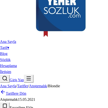
Ana Sayfa
Tarif
▾
Blog
Sözlük
Hesaplama
İletişim
Giriş Yap
Ana Sayfa
/
Tarifler
/
Atıştırmalık
/
Blondie
Tariflere Dön
Atıştırmalık
15.05.2021
Favorilere Ekle