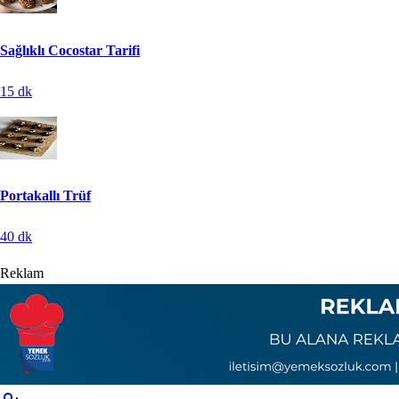
Sağlıklı Cocostar Tarifi
15
dk
Portakallı Trüf
40
dk
Reklam