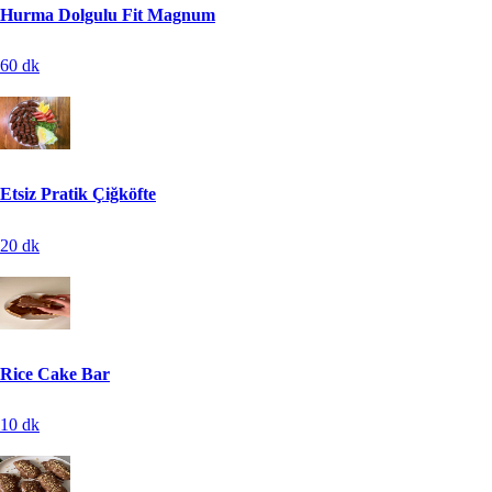
Hurma Dolgulu Fit Magnum
60
dk
Etsiz Pratik Çiğköfte
20
dk
Rice Cake Bar
10
dk