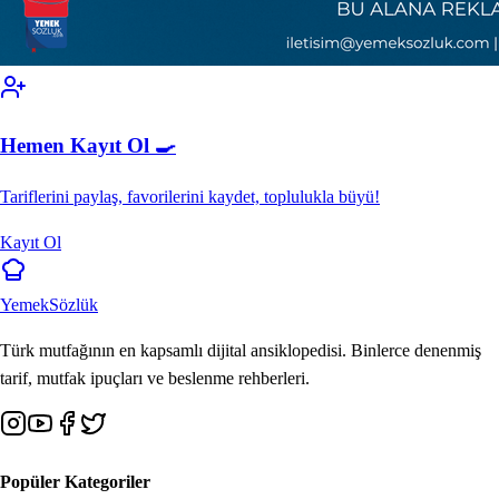
Hemen Kayıt Ol 🍳
Tariflerini paylaş, favorilerini kaydet, toplulukla büyü!
Kayıt Ol
Yemek
Sözlük
Türk mutfağının en kapsamlı dijital ansiklopedisi. Binlerce denenmiş
tarif, mutfak ipuçları ve beslenme rehberleri.
Popüler Kategoriler