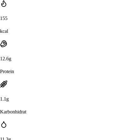
155
kcal
12.6
g
Protein
1.1
g
Karbonhidrat
11.3
g