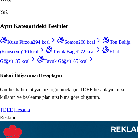
Yağ
Aynı Kategorideki Besinler
Kuzu Pirzola
294
kcal
Somon
208
kcal
Ton Balığı
(Konserve)
116
kcal
Tavuk Baget
172
kcal
Hindi
Göğsü
135
kcal
Tavuk Göğsü
165
kcal
Kalori İhtiyacınızı Hesaplayın
Günlük kalori ihtiyacınızı öğrenmek için TDEE hesaplayıcımızı
kullanın ve beslenme planınızı buna göre oluşturun.
TDEE Hesapla
Reklam