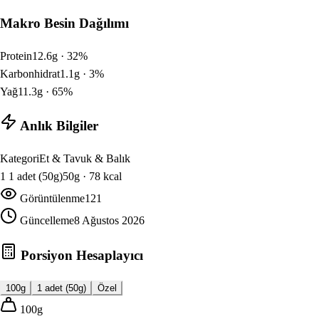
Makro Besin Dağılımı
Protein
12.6
g ·
32
%
Karbonhidrat
1.1
g ·
3
%
Yağ
11.3
g ·
65
%
Anlık Bilgiler
Kategori
Et & Tavuk & Balık
1
1 adet (50g)
50
g ·
78
kcal
Görüntülenme
121
Güncelleme
8 Ağustos 2026
Porsiyon Hesaplayıcı
100g
1 adet (50g)
Özel
100
g