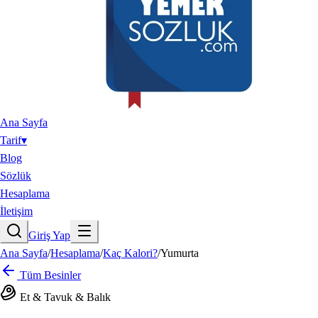
Ana Sayfa
Tarif
▾
Blog
Sözlük
Hesaplama
İletişim
Giriş Yap
Ana Sayfa
/
Hesaplama
/
Kaç Kalori?
/
Yumurta
Tüm Besinler
Et & Tavuk & Balık