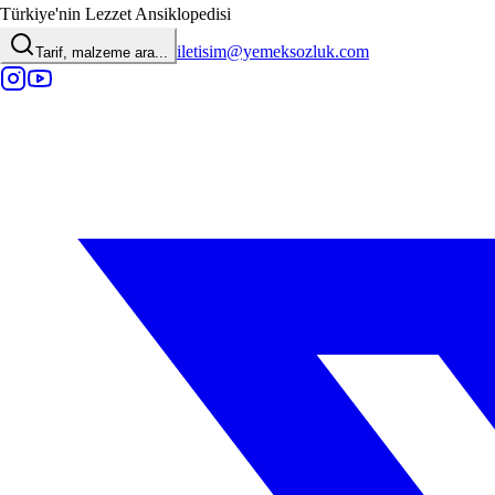
Türkiye'nin Lezzet Ansiklopedisi
iletisim@yemeksozluk.com
Tarif, malzeme ara...