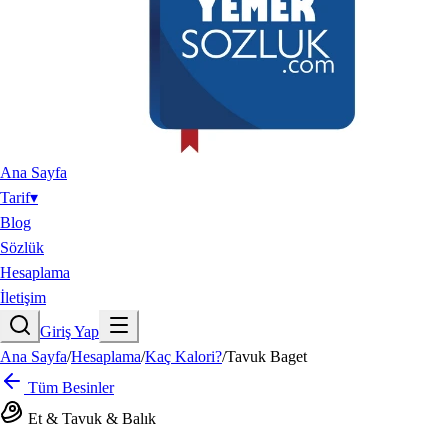
Ana Sayfa
Tarif
▾
Blog
Sözlük
Hesaplama
İletişim
Giriş Yap
Ana Sayfa
/
Hesaplama
/
Kaç Kalori?
/
Tavuk Baget
Tüm Besinler
Et & Tavuk & Balık