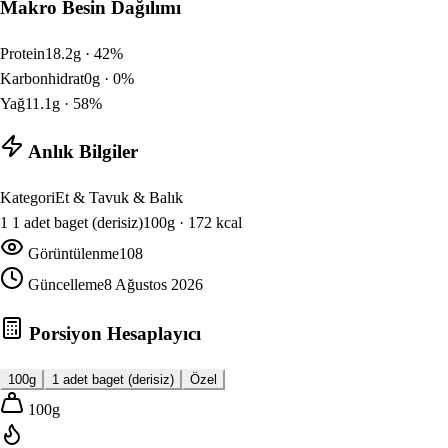
Makro Besin Dağılımı
Protein
18.2
g ·
42
%
Karbonhidrat
0
g ·
0
%
Yağ
11.1
g ·
58
%
Anlık Bilgiler
Kategori
Et & Tavuk & Balık
1
1 adet baget (derisiz)
100
g ·
172
kcal
Görüntülenme
108
Güncelleme
8 Ağustos 2026
Porsiyon Hesaplayıcı
100g
1 adet baget (derisiz)
Özel
100
g