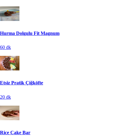
Hurma Dolgulu Fit Magnum
60
dk
Etsiz Pratik Çiğköfte
20
dk
Rice Cake Bar