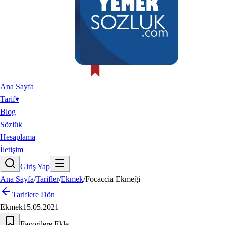
Ana Sayfa
Tarif
▾
Blog
Sözlük
Hesaplama
İletişim
Giriş Yap
Ana Sayfa
/
Tarifler
/
Ekmek
/
Focaccia Ekmeği
Tariflere Dön
Ekmek
15.05.2021
Favorilere Ekle