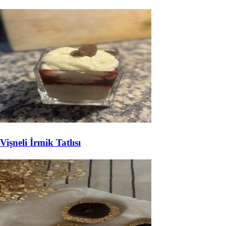
Vişneli İrmik Tatlısı