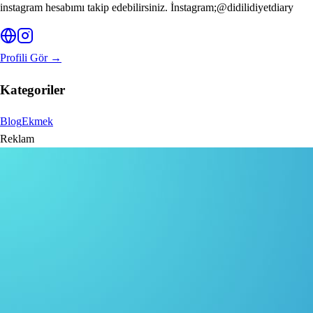
instagram hesabımı takip edebilirsiniz. İnstagram;@didilidiyetdiary
Profili Gör →
Kategoriler
Blog
Ekmek
Reklam