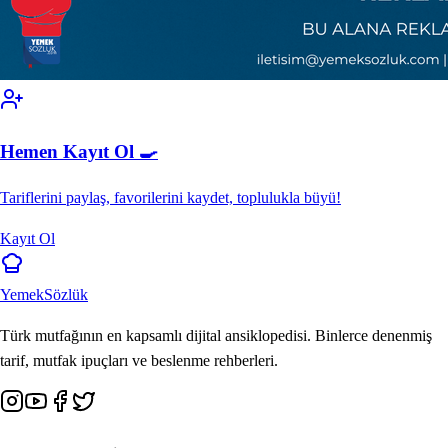
Hemen Kayıt Ol 🍳
Tariflerini paylaş, favorilerini kaydet, toplulukla büyü!
Kayıt Ol
Yemek
Sözlük
Türk mutfağının en kapsamlı dijital ansiklopedisi. Binlerce denenmiş
tarif, mutfak ipuçları ve beslenme rehberleri.