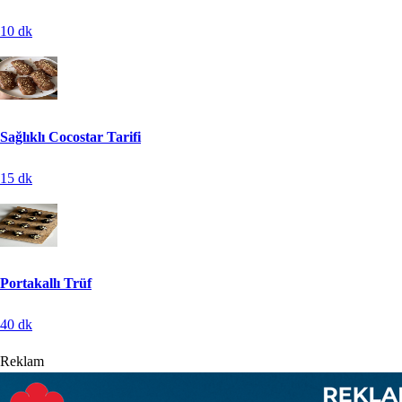
10
dk
Sağlıklı Cocostar Tarifi
15
dk
Portakallı Trüf
40
dk
Reklam