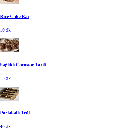
Rice Cake Bar
10
dk
Sağlıklı Cocostar Tarifi
15
dk
Portakallı Trüf
40
dk