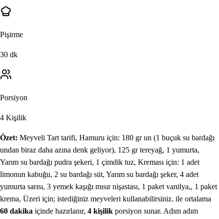
Pişirme
30
dk
Porsiyon
4
Kişilik
Özet:
Meyveli Tart
tarifi,
Hamuru için: 180 gr un (1 buçuk su bardağı
undan biraz daha azına denk geliyor), 125 gr tereyağ, 1 yumurta,
Yarım su bardağı pudra şekeri, 1 çimdik tuz, Kreması için: 1 adet
limonun kabuğu, 2 su bardağı süt, Yarım su bardağı şeker, 4 adet
yumurta sarısı, 3 yemek kaşığı mısır nişastası, 1 paket vanilya,, 1 paket
krema, Üzeri için; istediğiniz meyveleri kullanabilirsiniz.
ile
ortalama
60
dakika
içinde hazırlanır
,
4
kişilik
porsiyon sunar
. Adım adım