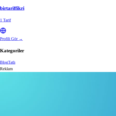
birtariffikri
1
Tarif
Profili Gör →
Kategoriler
Blog
Tatlı
Reklam