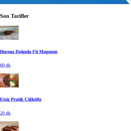
Son Tarifler
Hurma Dolgulu Fit Magnum
60
dk
Etsiz Pratik Çiğköfte
20
dk