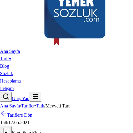
Ana Sayfa
Tarif
▾
Blog
Sözlük
Hesaplama
İletişim
Giriş Yap
Ana Sayfa
/
Tarifler
/
Tatlı
/
Meyveli Tart
Tariflere Dön
Tatlı
17.05.2021
Favorilere Ekle