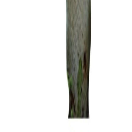
Demir minerali açısından zengindir ve kansızlık problemi olanlara
B, D, K ve P vitaminleri açısından zengindir.
Güçlü bir protein kaynağıdır ve vücut enfeksiyonlarına karşı sava
Kılcal damarların güçlenmesine yardımcı olur ve kanın pıhtılaşmas
Kalsiyum zengini olduğu için kemiklerin güçlenmesinde yararlıdı
Potasyum, bakır ve fosfor açısından zengindir ve çocukların beden
Az yağlı olduğu için kalori oranı düşüktür.