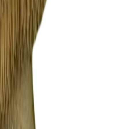
ni gösterir ve en iyi tat ve faydayı sunanlar, tamamen beyaz olan
büyük olanların tadı acımsı hale gelebileceğinden, orta boy olanları
için çocuklar için de faydalıdır ve onların beslenme programına gönül
y ve beyazdan hafif turuncu tonlarına kadar değişen bir rengi vardır.
aller açısından zengin bir besin kaynağıdır. Sığır dili mantarının doğal
mantar yaşlandıkça tadı acımsı olabilir. Mantar, çocuklar için de
rahatlığıyla eklenebilir. Sığır dili mantarı, doğal ortamında
p ve etinin aynı renkte olması, mantarın doğal ortamından kolayca ayırt