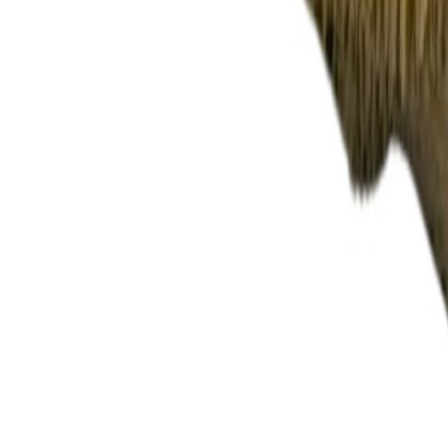
 faydalıdır.
şır. Çocukların gelişmesine katkı sağlar.
ına karşı etkilidir.
r.
sel gelişimlerine katkı sağlar.