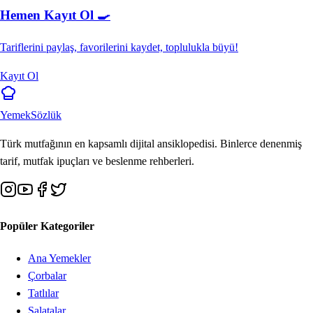
Hemen Kayıt Ol 🍳
Tariflerini paylaş, favorilerini kaydet, toplulukla büyü!
Kayıt Ol
Yemek
Sözlük
Türk mutfağının en kapsamlı dijital ansiklopedisi. Binlerce denenmiş
tarif, mutfak ipuçları ve beslenme rehberleri.
Popüler Kategoriler
Ana Yemekler
Çorbalar
Tatlılar
Salatalar