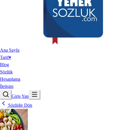
Ana Sayfa
Tarif
▾
Blog
Sözlük
Hesaplama
İletişim
Giriş Yap
Sözlüğe Dön