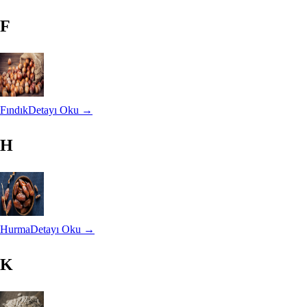
F
Fındık
Detayı Oku →
H
Hurma
Detayı Oku →
K