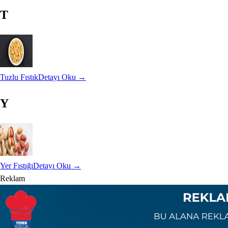
T
Tuzlu Fıstık
Detayı Oku →
Y
Yer Fıstığı
Detayı Oku →
Reklam