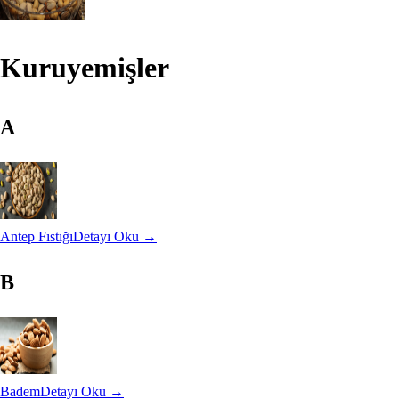
Kuruyemişler
A
Antep Fıstığı
Detayı Oku →
B
Badem
Detayı Oku →