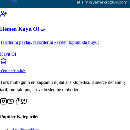
Hemen Kayıt Ol 🍳
Tariflerini paylaş, favorilerini kaydet, toplulukla büyü!
Kayıt Ol
Yemek
Sözlük
Türk mutfağının en kapsamlı dijital ansiklopedisi. Binlerce denenmiş
tarif, mutfak ipuçları ve beslenme rehberleri.
Popüler Kategoriler
Ana Yemekler