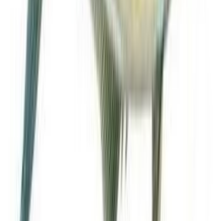
Mutfak Sırlarını Öğren!
Yeni terimler eklenmeye devam ediyor.
Tüm Sözlük