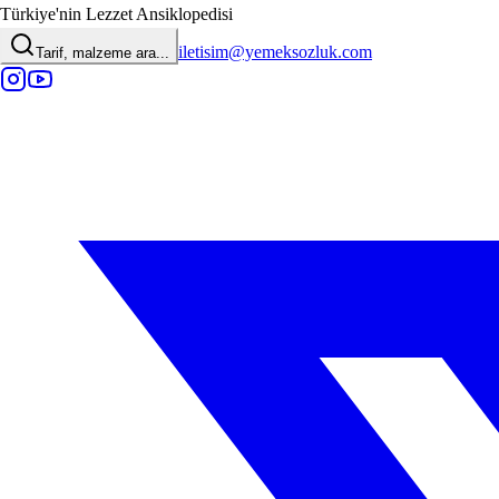
Türkiye'nin Lezzet Ansiklopedisi
iletisim@yemeksozluk.com
Tarif, malzeme ara...