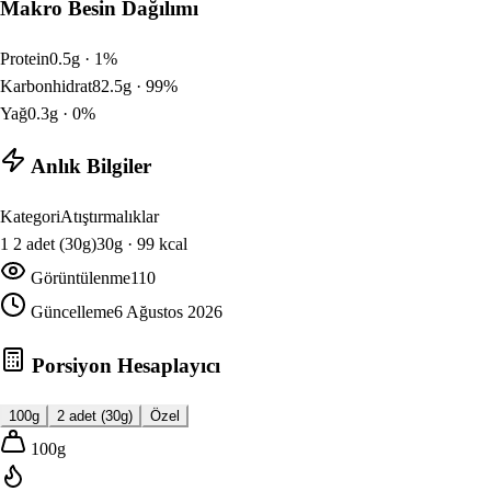
Makro Besin Dağılımı
Protein
0.5
g ·
1
%
Karbonhidrat
82.5
g ·
99
%
Yağ
0.3
g ·
0
%
Anlık Bilgiler
Kategori
Atıştırmalıklar
1
2 adet (30g)
30
g ·
99
kcal
Görüntülenme
110
Güncelleme
6 Ağustos 2026
Porsiyon Hesaplayıcı
100g
2 adet (30g)
Özel
100
g