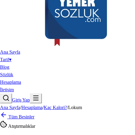
Ana Sayfa
Tarif
▾
Blog
Sözlük
Hesaplama
İletişim
Giriş Yap
Ana Sayfa
/
Hesaplama
/
Kaç Kalori?
/
Lokum
Tüm Besinler
Atıştırmalıklar