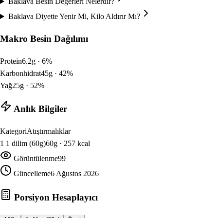
Baklava Besin Değerleri Nelerdir?
Baklava Diyette Yenir Mi, Kilo Aldırır Mı?
Makro Besin Dağılımı
Protein
6.2
g ·
6
%
Karbonhidrat
45
g ·
42
%
Yağ
25
g ·
52
%
Anlık Bilgiler
Kategori
Atıştırmalıklar
1
1 dilim (60g)
60
g ·
257
kcal
Görüntülenme
99
Güncelleme
6 Ağustos 2026
Porsiyon Hesaplayıcı