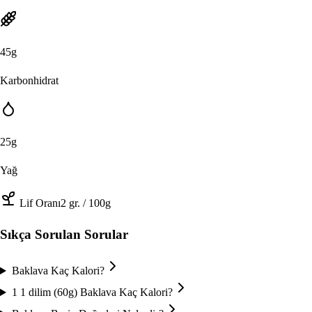
45
g
Karbonhidrat
25
g
Yağ
Lif Oranı
2
gr.
/ 100g
Sıkça Sorulan Sorular
Baklava Kaç Kalori?
1 1 dilim (60g) Baklava Kaç Kalori?