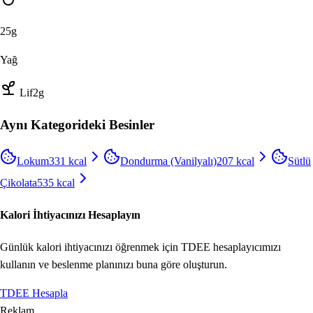
25
g
Yağ
Lif
2
g
Aynı Kategorideki Besinler
Lokum
331
kcal
Dondurma (Vanilyalı)
207
kcal
Sütlü
Çikolata
535
kcal
Kalori İhtiyacınızı Hesaplayın
Günlük kalori ihtiyacınızı öğrenmek için TDEE hesaplayıcımızı
kullanın ve beslenme planınızı buna göre oluşturun.
TDEE Hesapla
Reklam