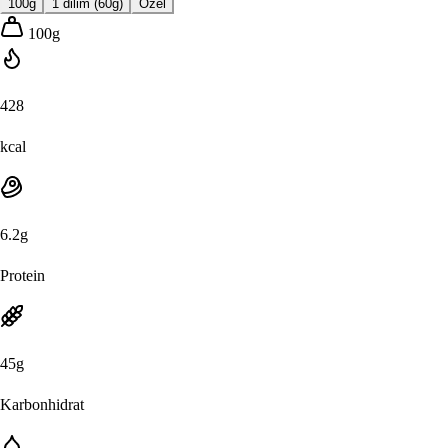
100g
1 dilim (60g)
Özel
100
g
428
kcal
6.2
g
Protein
45
g
Karbonhidrat