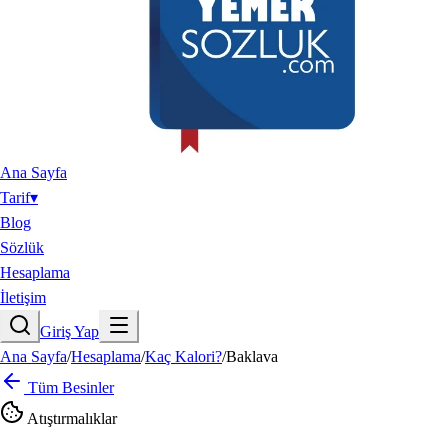
Ana Sayfa
Tarif
▾
Blog
Sözlük
Hesaplama
İletişim
Giriş Yap
Ana Sayfa
/
Hesaplama
/
Kaç Kalori?
/
Baklava
Tüm Besinler
Atıştırmalıklar