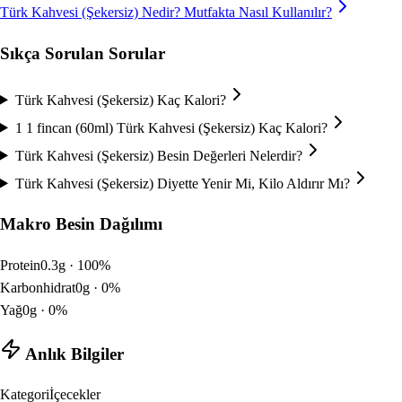
Türk Kahvesi (Şekersiz)
Nedir? Mutfakta Nasıl Kullanılır?
Sıkça Sorulan Sorular
Türk Kahvesi (Şekersiz) Kaç Kalori?
1 1 fincan (60ml) Türk Kahvesi (Şekersiz) Kaç Kalori?
Türk Kahvesi (Şekersiz) Besin Değerleri Nelerdir?
Türk Kahvesi (Şekersiz) Diyette Yenir Mi, Kilo Aldırır Mı?
Makro Besin Dağılımı
Protein
0.3
g ·
100
%
Karbonhidrat
0
g ·
0
%
Yağ
0
g ·
0
%
Anlık Bilgiler
Kategori
İçecekler