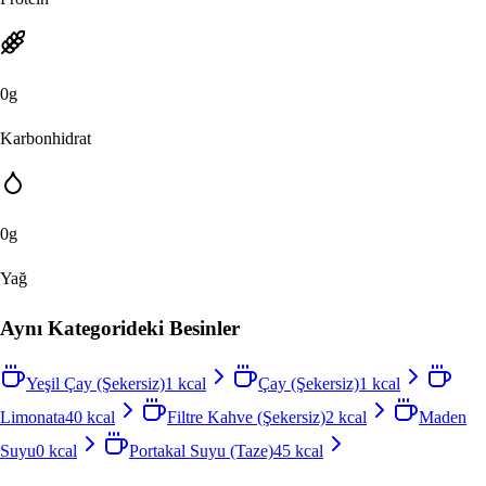
0
g
Karbonhidrat
0
g
Yağ
Aynı Kategorideki Besinler
Yeşil Çay (Şekersiz)
1
kcal
Çay (Şekersiz)
1
kcal
Limonata
40
kcal
Filtre Kahve (Şekersiz)
2
kcal
Maden
Suyu
0
kcal
Portakal Suyu (Taze)
45
kcal