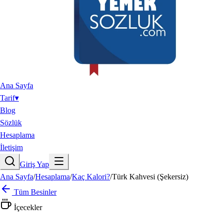
Ana Sayfa
Tarif
▾
Blog
Sözlük
Hesaplama
İletişim
Giriş Yap
Ana Sayfa
/
Hesaplama
/
Kaç Kalori?
/
Türk Kahvesi (Şekersiz)
Tüm Besinler
İçecekler