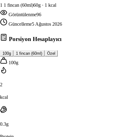
1
1 fincan (60ml)
60
g ·
1
kcal
Görüntülenme
96
Güncelleme
5 Ağustos 2026
Porsiyon Hesaplayıcı
100g
1 fincan (60ml)
Özel
100
g
2
kcal
0.3
g
Protein