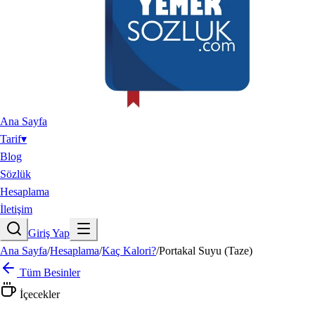
Ana Sayfa
Tarif
▾
Blog
Sözlük
Hesaplama
İletişim
Giriş Yap
Ana Sayfa
/
Hesaplama
/
Kaç Kalori?
/
Portakal Suyu (Taze)
Tüm Besinler
İçecekler