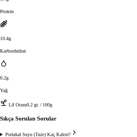
Protein
10.4
g
Karbonhidrat
0.2
g
Yağ
Lif Oranı
0.2
gr.
/ 100g
Sıkça Sorulan Sorular
Portakal Suyu (Taze) Kaç Kalori?