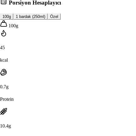
Porsiyon Hesaplayıcı
100g
1 bardak (250ml)
Özel
100
g
45
kcal
0.7
g
Protein
10.4
g