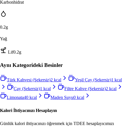
Karbonhidrat
0.2
g
Yağ
Lif
0.2
g
Aynı Kategorideki Besinler
Türk Kahvesi (Şekersiz)
2
kcal
Yeşil Çay (Şekersiz)
1
kcal
Çay (Şekersiz)
1
kcal
Filtre Kahve (Şekersiz)
2
kcal
Limonata
40
kcal
Maden Suyu
0
kcal
Kalori İhtiyacınızı Hesaplayın
Günlük kalori ihtiyacınızı öğrenmek için TDEE hesaplayıcımızı