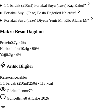
1 1 bardak (250ml) Portakal Suyu (Taze) Kaç Kalori?
Portakal Suyu (Taze) Besin Değerleri Nelerdir?
Portakal Suyu (Taze) Diyette Yenir Mi, Kilo Aldırır Mı?
Makro Besin Dağılımı
Protein
0.7
g ·
6
%
Karbonhidrat
10.4
g ·
90
%
Yağ
0.2
g ·
4
%
Anlık Bilgiler
Kategori
İçecekler
1
1 bardak (250ml)
250
g ·
113
kcal
Görüntülenme
79
Güncelleme
8 Ağustos 2026