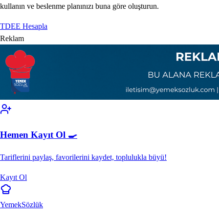
kullanın ve beslenme planınızı buna göre oluşturun.
TDEE Hesapla
Reklam
Hemen Kayıt Ol 🍳
Tariflerini paylaş, favorilerini kaydet, toplulukla büyü!
Kayıt Ol
Yemek
Sözlük