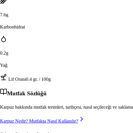
7.6
g
Karbonhidrat
0.2
g
Yağ
Lif Oranı
0.4
gr.
/ 100g
Mutfak Sözlüğü
Karpuz
hakkında mutfak terimleri, tarihçesi, nasıl seçileceği ve sakl
Karpuz
Nedir? Mutfakta Nasıl Kullanılır?