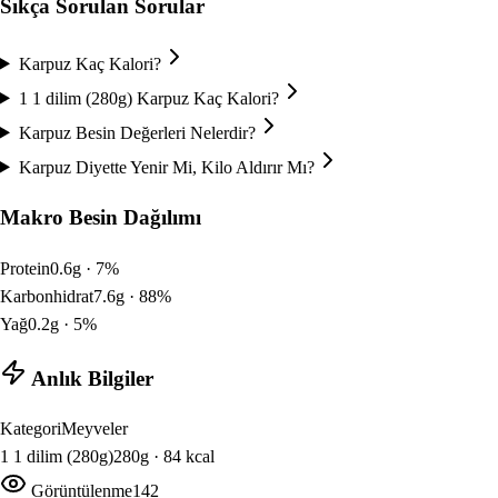
Sıkça Sorulan Sorular
Karpuz Kaç Kalori?
1 1 dilim (280g) Karpuz Kaç Kalori?
Karpuz Besin Değerleri Nelerdir?
Karpuz Diyette Yenir Mi, Kilo Aldırır Mı?
Makro Besin Dağılımı
Protein
0.6
g ·
7
%
Karbonhidrat
7.6
g ·
88
%
Yağ
0.2
g ·
5
%
Anlık Bilgiler
Kategori
Meyveler
1
1 dilim (280g)
280
g ·
84
kcal
Görüntülenme
142