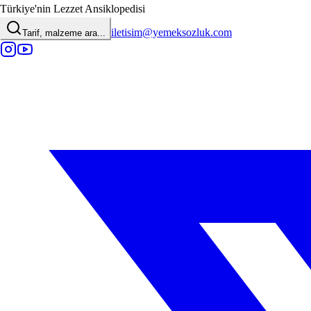
Türkiye'nin Lezzet Ansiklopedisi
iletisim@yemeksozluk.com
Tarif, malzeme ara...