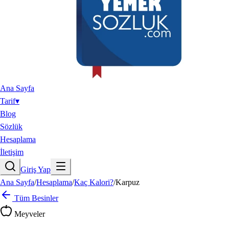
Ana Sayfa
Tarif
▾
Blog
Sözlük
Hesaplama
İletişim
Giriş Yap
Ana Sayfa
/
Hesaplama
/
Kaç Kalori?
/
Karpuz
Tüm Besinler
Meyveler