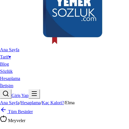
Ana Sayfa
Tarif
▾
Blog
Sözlük
Hesaplama
İletişim
Giriş Yap
Ana Sayfa
/
Hesaplama
/
Kaç Kalori?
/
Elma
Tüm Besinler
Meyveler