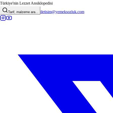
Türkiye'nin Lezzet Ansiklopedisi
iletisim@yemeksozluk.com
Tarif, malzeme ara...