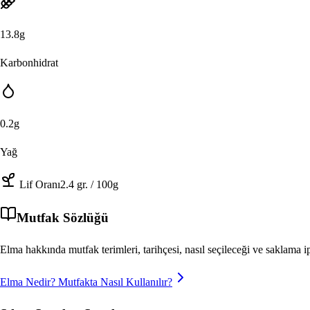
13.8
g
Karbonhidrat
0.2
g
Yağ
Lif Oranı
2.4
gr.
/ 100g
Mutfak Sözlüğü
Elma
hakkında mutfak terimleri, tarihçesi, nasıl seçileceği ve saklama
Elma
Nedir? Mutfakta Nasıl Kullanılır?