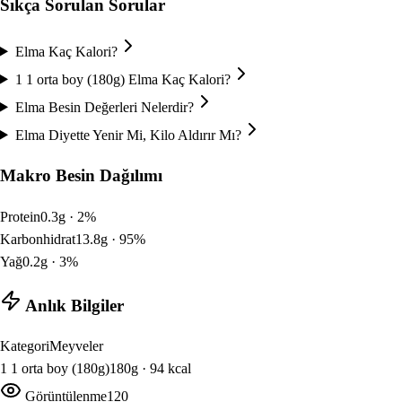
Sıkça Sorulan Sorular
Elma Kaç Kalori?
1 1 orta boy (180g) Elma Kaç Kalori?
Elma Besin Değerleri Nelerdir?
Elma Diyette Yenir Mi, Kilo Aldırır Mı?
Makro Besin Dağılımı
Protein
0.3
g ·
2
%
Karbonhidrat
13.8
g ·
95
%
Yağ
0.2
g ·
3
%
Anlık Bilgiler
Kategori
Meyveler
1
1 orta boy (180g)
180
g ·
94
kcal
Görüntülenme
120