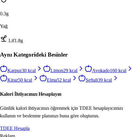
0.3
g
Yağ
Lif
1.8
g
Aynı Kategorideki Besinler
Karpuz
30
kcal
Limon
29
kcal
Avokado
160
kcal
Kiraz
50
kcal
Elma
52
kcal
Şeftali
39
kcal
Kalori İhtiyacınızı Hesaplayın
Günlük kalori ihtiyacınızı öğrenmek için TDEE hesaplayıcımızı
kullanın ve beslenme planınızı buna göre oluşturun.
TDEE Hesapla
Reklam