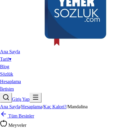
Ana Sayfa
Tarif
▾
Blog
Sözlük
Hesaplama
İletişim
Giriş Yap
Ana Sayfa
/
Hesaplama
/
Kaç Kalori?
/
Mandalina
Tüm Besinler
Meyveler