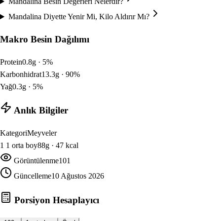
Mandalina Besin Değerleri Nelerdir?
Mandalina Diyette Yenir Mi, Kilo Aldırır Mı?
Makro Besin Dağılımı
Protein
0.8
g ·
5
%
Karbonhidrat
13.3
g ·
90
%
Yağ
0.3
g ·
5
%
Anlık Bilgiler
Kategori
Meyveler
1
1 orta boy
88
g ·
47
kcal
Görüntülenme
101
Güncelleme
10 Ağustos 2026
Porsiyon Hesaplayıcı