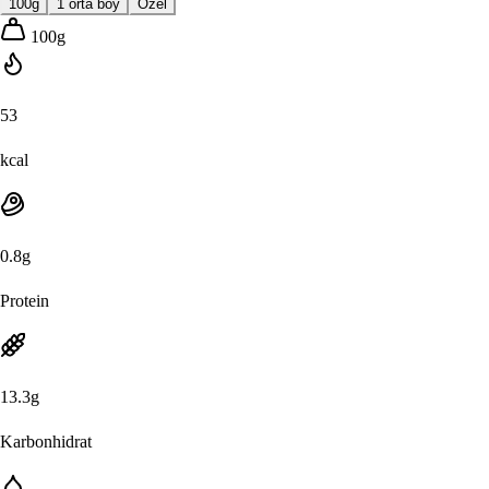
100g
1 orta boy
Özel
100
g
53
kcal
0.8
g
Protein
13.3
g
Karbonhidrat