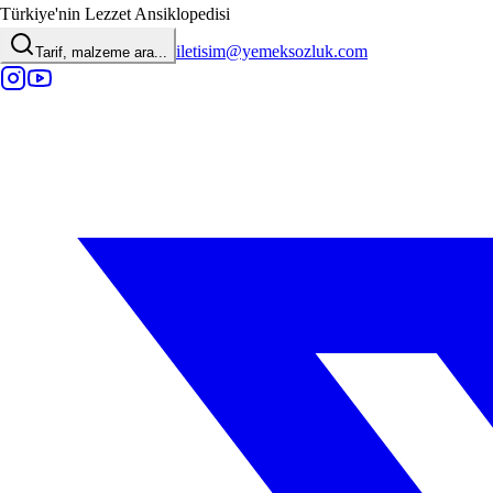
Türkiye'nin Lezzet Ansiklopedisi
iletisim@yemeksozluk.com
Tarif, malzeme ara...