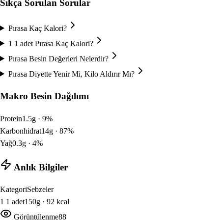
Sıkça Sorulan Sorular
Pırasa Kaç Kalori?
1 1 adet Pırasa Kaç Kalori?
Pırasa Besin Değerleri Nelerdir?
Pırasa Diyette Yenir Mi, Kilo Aldırır Mı?
Makro Besin Dağılımı
Protein
1.5
g ·
9
%
Karbonhidrat
14
g ·
87
%
Yağ
0.3
g ·
4
%
Anlık Bilgiler
Kategori
Sebzeler
1
1 adet
150
g ·
92
kcal
Görüntülenme
88