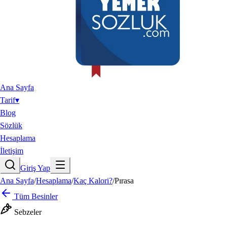
Ana Sayfa
Tarif
▾
Blog
Sözlük
Hesaplama
İletişim
Giriş Yap
Ana Sayfa
/
Hesaplama
/
Kaç Kalori?
/
Pırasa
Tüm Besinler
Sebzeler