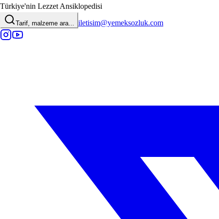
Türkiye'nin Lezzet Ansiklopedisi
iletisim@yemeksozluk.com
Tarif, malzeme ara...