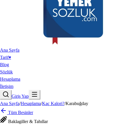
Ana Sayfa
Tarif
▾
Blog
Sözlük
Hesaplama
İletişim
Giriş Yap
Ana Sayfa
/
Hesaplama
/
Kaç Kalori?
/
Karabuğday
Tüm Besinler
Baklagiller & Tahıllar