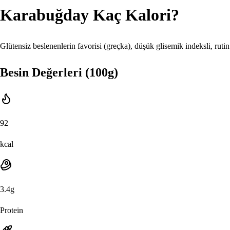
Karabuğday
Kaç Kalori?
Glütensiz beslenenlerin favorisi (greçka), düşük glisemik indeksli, ruti
Besin Değerleri (100g)
92
kcal
3.4
g
Protein