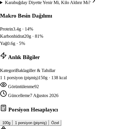
Karabuğday Diyette Yenir Mi, Kilo Aldırır Mı?
Makro Besin Dağılımı
Protein
3.4
g ·
14
%
Karbonhidrat
20
g ·
81
%
Yağ
0.6
g ·
5
%
Anlık Bilgiler
Kategori
Baklagiller & Tahıllar
1
1 porsiyon (pişmiş)
150
g ·
138
kcal
Görüntülenme
92
Güncelleme
7 Ağustos 2026
Porsiyon Hesaplayıcı
100g
1 porsiyon (pişmiş)
Özel