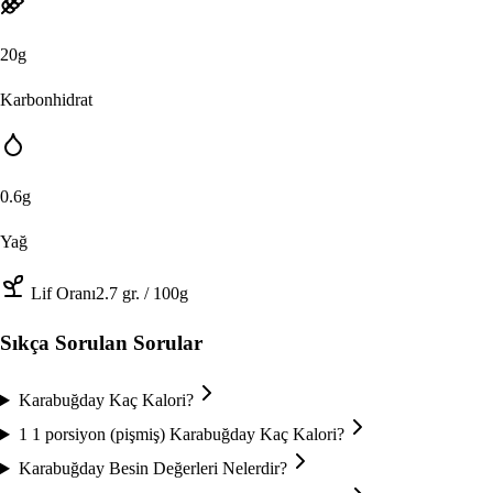
20
g
Karbonhidrat
0.6
g
Yağ
Lif Oranı
2.7
gr.
/ 100g
Sıkça Sorulan Sorular
Karabuğday Kaç Kalori?
1 1 porsiyon (pişmiş) Karabuğday Kaç Kalori?
Karabuğday Besin Değerleri Nelerdir?