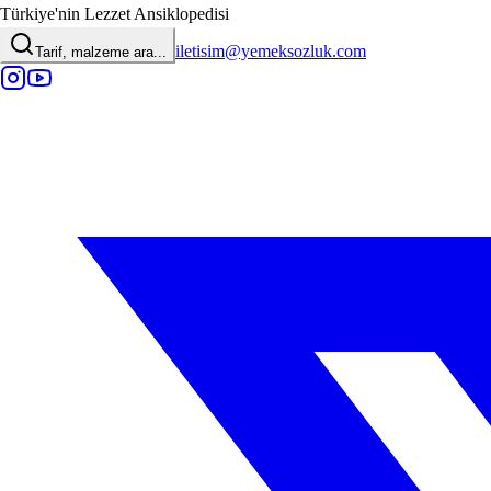
Türkiye'nin Lezzet Ansiklopedisi
iletisim@yemeksozluk.com
Tarif, malzeme ara...