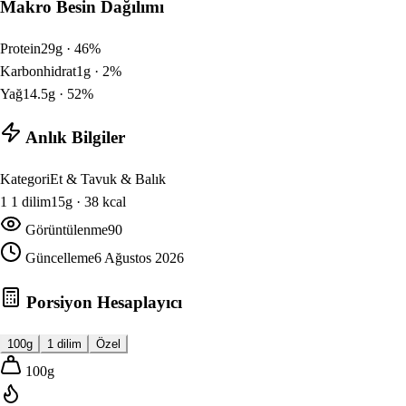
Makro Besin Dağılımı
Protein
29
g ·
46
%
Karbonhidrat
1
g ·
2
%
Yağ
14.5
g ·
52
%
Anlık Bilgiler
Kategori
Et & Tavuk & Balık
1
1 dilim
15
g ·
38
kcal
Görüntülenme
90
Güncelleme
6 Ağustos 2026
Porsiyon Hesaplayıcı
100g
1 dilim
Özel
100
g