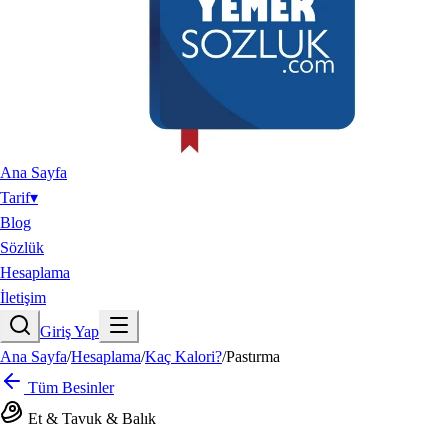
Ana Sayfa
Tarif
▾
Blog
Sözlük
Hesaplama
İletişim
Giriş Yap
Ana Sayfa
/
Hesaplama
/
Kaç Kalori?
/
Pastırma
Tüm Besinler
Et & Tavuk & Balık