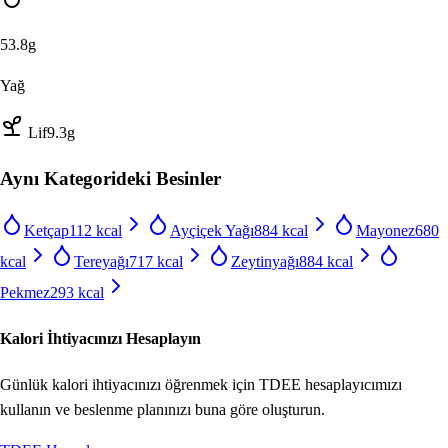
53.8
g
Yağ
Lif
9.3
g
Aynı Kategorideki Besinler
Ketçap
112
kcal
Ayçiçek Yağı
884
kcal
Mayonez
680
kcal
Tereyağı
717
kcal
Zeytinyağı
884
kcal
Pekmez
293
kcal
Kalori İhtiyacınızı Hesaplayın
Günlük kalori ihtiyacınızı öğrenmek için TDEE hesaplayıcımızı
kullanın ve beslenme planınızı buna göre oluşturun.