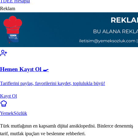
TDEE Hesapla
Reklam
Hemen Kayıt Ol 🍳
Tariflerini paylaş, favorilerini kaydet, toplulukla büyü!
Kayıt Ol
Yemek
Sözlük
Türk mutfağının en kapsamlı dijital ansiklopedisi. Binlerce denenmiş
tarif, mutfak ipuçları ve beslenme rehberleri.