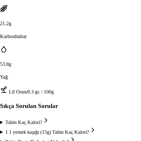
21.2
g
Karbonhidrat
53.8
g
Yağ
Lif Oranı
9.3
gr.
/ 100g
Sıkça Sorulan Sorular
Tahin Kaç Kalori?
1 1 yemek kaşığı (15g) Tahin Kaç Kalori?