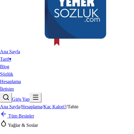
Ana Sayfa
Tarif
▾
Blog
Sözlük
Hesaplama
İletişim
Giriş Yap
Ana Sayfa
/
Hesaplama
/
Kaç Kalori?
/
Tahin
Tüm Besinler
Yağlar & Soslar