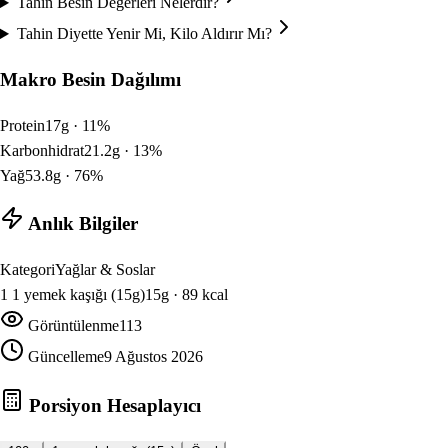
Tahin Besin Değerleri Nelerdir?
Tahin Diyette Yenir Mi, Kilo Aldırır Mı?
Makro Besin Dağılımı
Protein
17
g ·
11
%
Karbonhidrat
21.2
g ·
13
%
Yağ
53.8
g ·
76
%
Anlık Bilgiler
Kategori
Yağlar & Soslar
1
1 yemek kaşığı (15g)
15
g ·
89
kcal
Görüntülenme
113
Güncelleme
9 Ağustos 2026
Porsiyon Hesaplayıcı