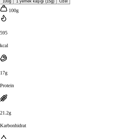
100g
1 yemek kaşığı (15g)
Özel
100
g
595
kcal
17
g
Protein
21.2
g
Karbonhidrat