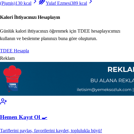
(Pişmiş)
130
kcal
Yulaf Ezmesi
389
kcal
Kalori İhtiyacınızı Hesaplayın
Günlük kalori ihtiyacınızı öğrenmek için TDEE hesaplayıcımızı
kullanın ve beslenme planınızı buna göre oluşturun.
TDEE Hesapla
Reklam
Hemen Kayıt Ol 🍳
Tariflerini paylaş, favorilerini kaydet, toplulukla büyü!