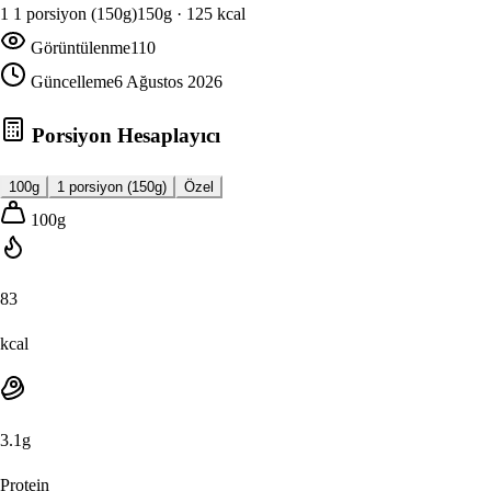
1
1 porsiyon (150g)
150
g ·
125
kcal
Görüntülenme
110
Güncelleme
6 Ağustos 2026
Porsiyon Hesaplayıcı
100g
1 porsiyon (150g)
Özel
100
g
83
kcal
3.1
g
Protein