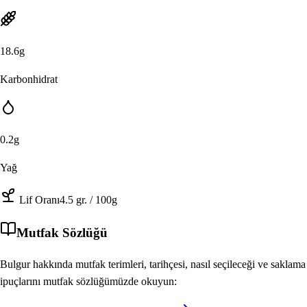
18.6
g
Karbonhidrat
0.2
g
Yağ
Lif Oranı
4.5
gr.
/ 100g
Mutfak Sözlüğü
Bulgur
hakkında mutfak terimleri, tarihçesi, nasıl seçileceği ve saklama
ipuçlarını mutfak sözlüğümüzde okuyun: