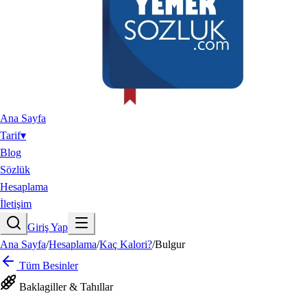
Ana Sayfa
Tarif
▾
Blog
Sözlük
Hesaplama
İletişim
Giriş Yap
Ana Sayfa
/
Hesaplama
/
Kaç Kalori?
/
Bulgur
Tüm Besinler
Baklagiller & Tahıllar