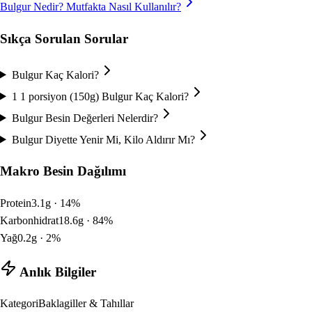
Bulgur
Nedir? Mutfakta Nasıl Kullanılır?
Sıkça Sorulan Sorular
Bulgur Kaç Kalori?
1 1 porsiyon (150g) Bulgur Kaç Kalori?
Bulgur Besin Değerleri Nelerdir?
Bulgur Diyette Yenir Mi, Kilo Aldırır Mı?
Makro Besin Dağılımı
Protein
3.1
g ·
14
%
Karbonhidrat
18.6
g ·
84
%
Yağ
0.2
g ·
2
%
Anlık Bilgiler
Kategori
Baklagiller & Tahıllar