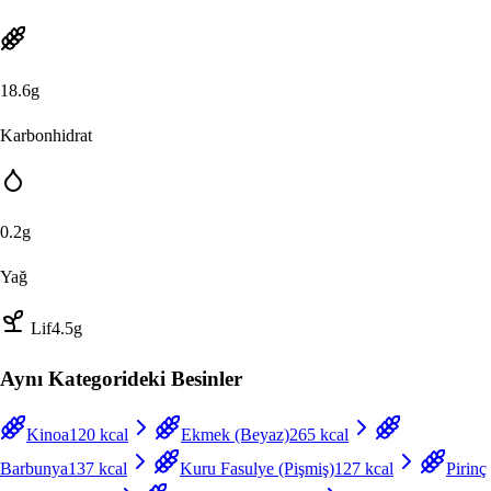
18.6
g
Karbonhidrat
0.2
g
Yağ
Lif
4.5
g
Aynı Kategorideki Besinler
Kinoa
120
kcal
Ekmek (Beyaz)
265
kcal
Barbunya
137
kcal
Kuru Fasulye (Pişmiş)
127
kcal
Pirinç