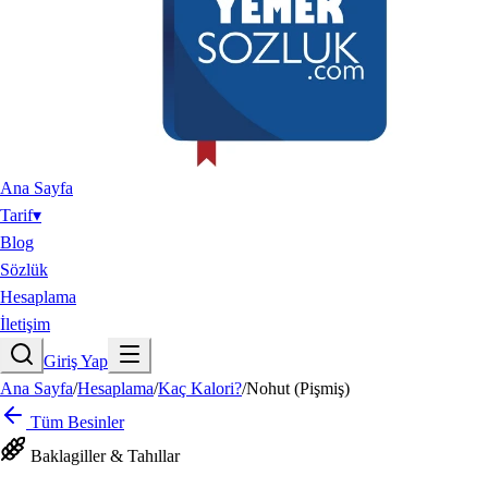
Ana Sayfa
Tarif
▾
Blog
Sözlük
Hesaplama
İletişim
Giriş Yap
Ana Sayfa
/
Hesaplama
/
Kaç Kalori?
/
Nohut (Pişmiş)
Tüm Besinler
Baklagiller & Tahıllar