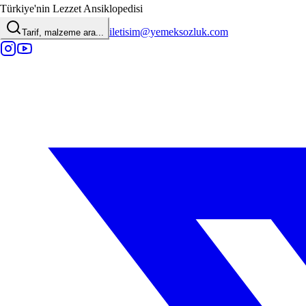
Türkiye'nin Lezzet Ansiklopedisi
iletisim@yemeksozluk.com
Tarif, malzeme ara...