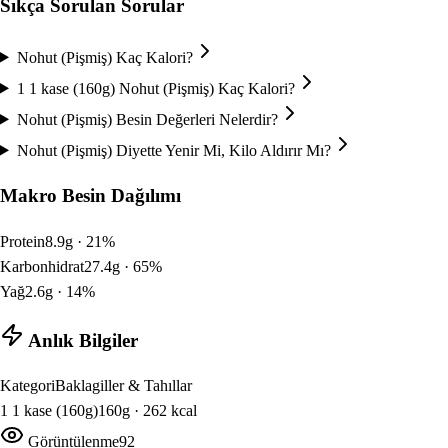
Sıkça Sorulan Sorular
Nohut (Pişmiş) Kaç Kalori?
1 1 kase (160g) Nohut (Pişmiş) Kaç Kalori?
Nohut (Pişmiş) Besin Değerleri Nelerdir?
Nohut (Pişmiş) Diyette Yenir Mi, Kilo Aldırır Mı?
Makro Besin Dağılımı
Protein
8.9
g ·
21
%
Karbonhidrat
27.4
g ·
65
%
Yağ
2.6
g ·
14
%
Anlık Bilgiler
Kategori
Baklagiller & Tahıllar
1
1 kase (160g)
160
g ·
262
kcal
Görüntülenme
92