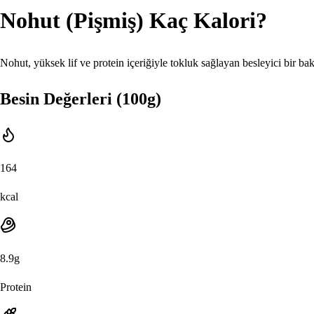
Nohut (Pişmiş)
Kaç Kalori?
Nohut, yüksek lif ve protein içeriğiyle tokluk sağlayan besleyici bir bakl
Besin Değerleri (100g)
164
kcal
8.9
g
Protein