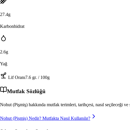
27.4
g
Karbonhidrat
2.6
g
Yağ
Lif Oranı
7.6
gr.
/ 100g
Mutfak Sözlüğü
Nohut (Pişmiş)
hakkında mutfak terimleri, tarihçesi, nasıl seçileceği 
Nohut (Pişmiş)
Nedir? Mutfakta Nasıl Kullanılır?